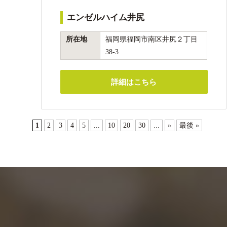
エンゼルハイム井尻
所在地
福岡県福岡市南区井尻２丁目
38-3
詳細はこちら
1
2
3
4
5
...
10
20
30
...
»
最後 »