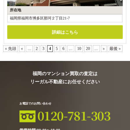
所在地
福岡県福岡市博多区那珂２丁目21-7
詳細はこちら
« 先頭
«
...
2
3
4
5
6
...
10
20
...
»
最後 »
福岡のマンション買取の査定は
リーガル不動産にお任せください
お電話でのお問い合わせ