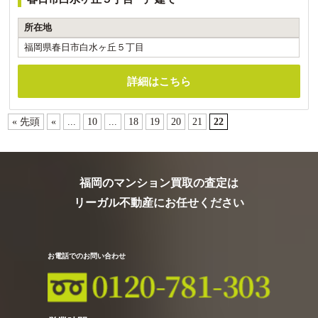
所在地
福岡県春日市白水ヶ丘５丁目
詳細はこちら
« 先頭
«
...
10
...
18
19
20
21
22
福岡のマンション買取の査定は
リーガル不動産にお任せください
お電話でのお問い合わせ