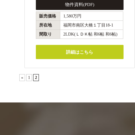
物件資料(PDF)
販売価格
1,580万円
所在地
福岡市南区大橋１丁目18-1
間取り
2LDK(ＬＤＫ帖 和6帖 和6帖)
詳細はこちら
«
1
2