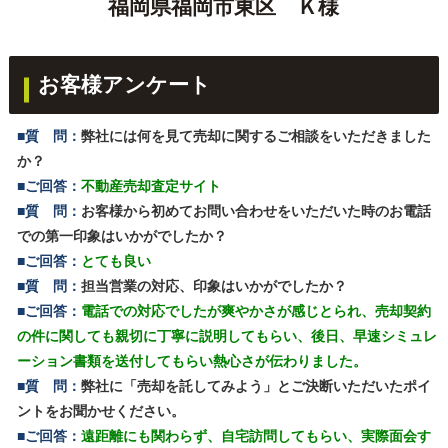
福岡県福岡市東区 Ｋ様
お客様アンケート
■質 問：
弊社には何を見て売却に関するご相談をいただきました
か？
■ご回答：
不動産売却査定サイト
■質 問：
お客様から初めてお問い合わせをいただいた時のお電話
での第一印象はいかがでしたか？
■ご回答：
とても良い
■質 問：
担当営業の対応、印象はいかがでしたか？
■ご回答：
電話での対応でしたが爽やかさが感じとられ、売却契約
の件に関しても親切に丁寧に説明してもらい、後日、早速シミュレ
ーション書類を送付してもらい熱心さが伝わりました。
■質 問：
弊社に「売却を託してみよう」とご決断いただいたポイ
ントをお聞かせください。
■ご回答：
遠距離にも関わらず、自宅訪問してもらい、実際面会す