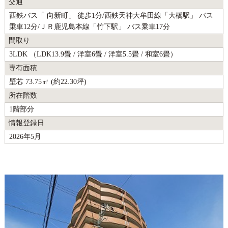
交通
西鉄バス「 向新町」 徒歩1分/西鉄天神大牟田線「大橋駅」 バス
乗車12分/ＪＲ鹿児島本線「竹下駅」 バス乗車17分
間取り
3LDK （LDK13.9畳 / 洋室6畳 / 洋室5.5畳 / 和室6畳）
専有面積
壁芯 73.75㎡ (約22.30坪)
所在階数
1階部分
情報登録日
2026年5月