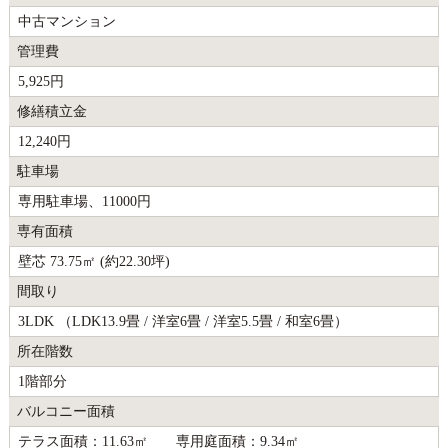
中古マンション
管理費
5,925円
修繕積立金
12,240円
駐車場
専用駐車場、11000円
専有面積
壁芯 73.75㎡ (約22.30坪)
間取り
3LDK （LDK13.9畳 / 洋室6畳 / 洋室5.5畳 / 和室6畳）
所在階数
1階部分
バルコニー面積
テラス面積：11.63㎡ 専用庭面積：9.34㎡