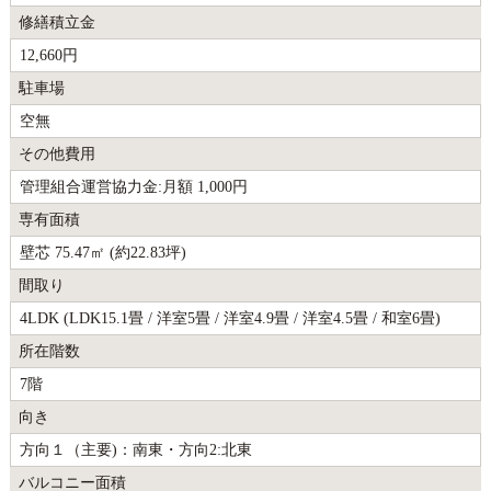
修繕積立金
12,660円
駐車場
空無
その他費用
管理組合運営協力金:月額 1,000円
専有面積
壁芯 75.47㎡ (約22.83坪)
間取り
4LDK (LDK15.1畳 / 洋室5畳 / 洋室4.9畳 / 洋室4.5畳 / 和室6畳)
所在階数
7階
向き
方向１（主要)：南東・方向2:北東
バルコニー面積