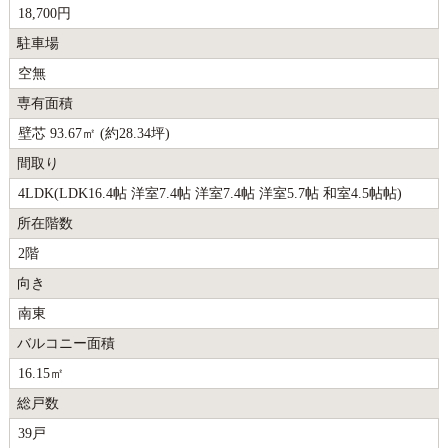
18,700円
駐車場
空無
専有面積
壁芯 93.67㎡ (約28.34坪)
間取り
4LDK(LDK16.4帖 洋室7.4帖 洋室7.4帖 洋室5.7帖 和室4.5帖帖)
所在階数
2階
向き
南東
バルコニー面積
16.15㎡
総戸数
39戸