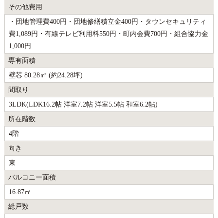
その他費用
・団地管理費400円・団地修繕積立金400円・タウンセキュリティ
費1,089円・有線テレビ利用料550円・町内会費700円・組合協力金
1,000円
専有面積
壁芯 80.28㎡ (約24.28坪)
間取り
3LDK(LDK16.2帖 洋室7.2帖 洋室5.5帖 和室6.2帖)
所在階数
4階
向き
東
バルコニー面積
16.87㎡
総戸数