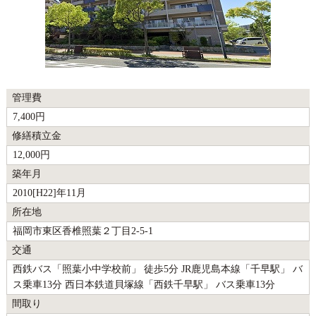
管理費
7,400円
修繕積立金
12,000円
築年月
2010[H22]年11月
所在地
福岡市東区香椎照葉２丁目2-5-1
交通
西鉄バス「照葉小中学校前」 徒歩5分 JR鹿児島本線「千早駅」 バ
ス乗車13分 西日本鉄道貝塚線「西鉄千早駅」 バス乗車13分
間取り