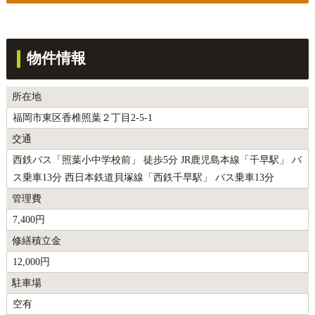
物件情報
所在地
福岡市東区香椎照葉２丁目2-5-1
交通
西鉄バス「照葉小中学校前」 徒歩5分 JR鹿児島本線「千早駅」 バ
ス乗車13分 西日本鉄道貝塚線「西鉄千早駅」 バス乗車13分
管理費
7,400円
修繕積立金
12,000円
駐車場
空有