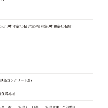
(DK7.5帖 洋室7.5帖 洋室7帖 和室6帖 和室4.5帖帖)
(鉄筋コンクリート造)
種住居地域
組合：有 管理人：日勤 管理形態：全部委託