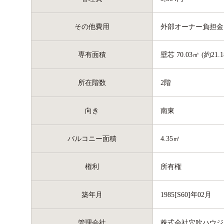
その他費用
外部オーナー負担金: 
専有面積
壁芯 70.03㎡ (約21.
所在階数
2階
向き
南東
バルコニー面積
4.35㎡
権利
所有権
築年月
1985[S60]年02月
管理会社
株式会社穴吹ハウジ