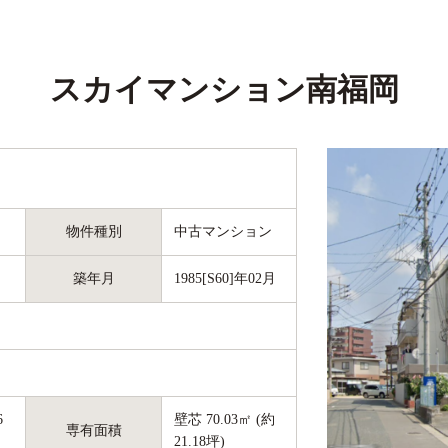
スカイマンション南福岡
物件種別
中古マンション
築年月
1985[S60]年02月
6
壁芯 70.03㎡ (約
専有面積
21.18坪)