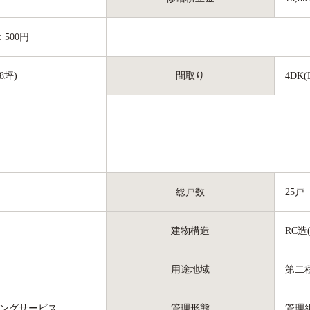
500円
18坪)
間取り
4DK
総戸数
25戸
建物構造
RC造
用途地域
第二
ングサービス
管理形態
管理