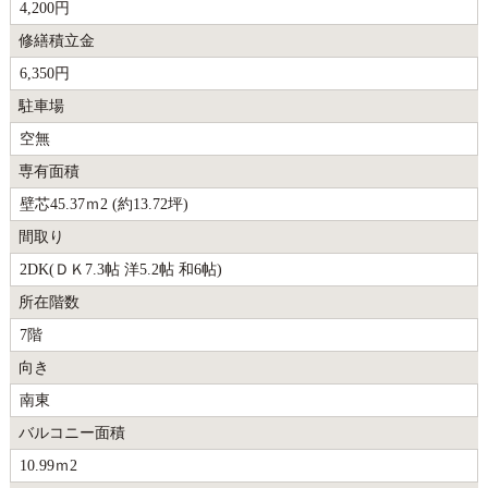
4,200円
修繕積立金
6,350円
駐車場
空無
専有面積
壁芯45.37ｍ2 (約13.72坪)
間取り
2DK(ＤＫ7.3帖 洋5.2帖 和6帖)
所在階数
7階
向き
南東
バルコニー面積
10.99ｍ2