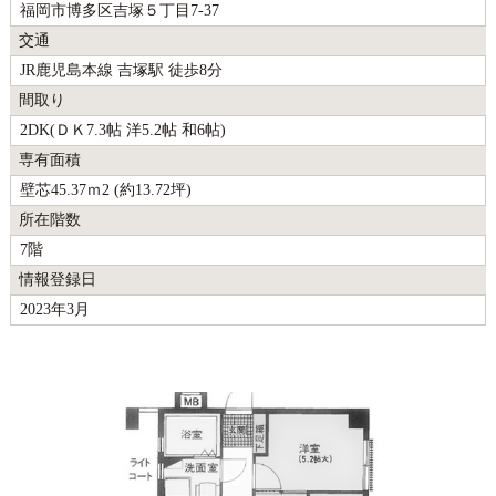
福岡市博多区吉塚５丁目7-37
交通
JR鹿児島本線 吉塚駅 徒歩8分
間取り
2DK(ＤＫ7.3帖 洋5.2帖 和6帖)
専有面積
壁芯45.37ｍ2 (約13.72坪)
所在階数
7階
情報登録日
2023年3月