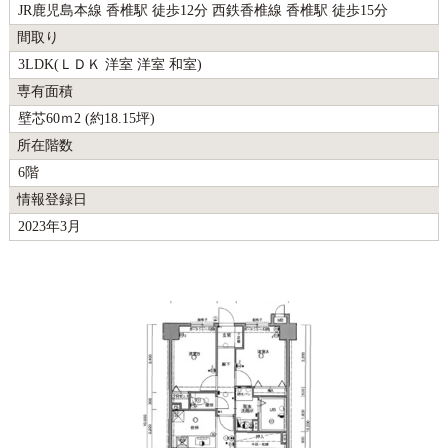
JR鹿児島本線 香椎駅 徒歩12分 西鉄香椎線 香椎駅 徒歩15分
間取り
3LDK(ＬＤＫ 洋室 洋室 和室)
専有面積
壁芯60ｍ2 (約18.15坪)
所在階数
6階
情報登録日
2023年3月