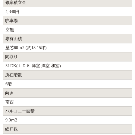
修繕積立金
4,340円
駐車場
空無
専有面積
壁芯60ｍ2 (約18.15坪)
間取り
3LDK(ＬＤＫ 洋室 洋室 和室)
所在階数
6階
向き
南西
バルコニー面積
9.0ｍ2
総戸数