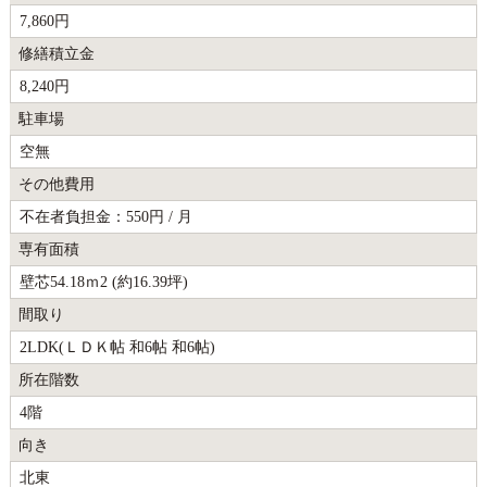
7,860円
修繕積立金
8,240円
駐車場
空無
その他費用
不在者負担金：550円 / 月
専有面積
壁芯54.18ｍ2 (約16.39坪)
間取り
2LDK(ＬＤＫ帖 和6帖 和6帖)
所在階数
4階
向き
北東