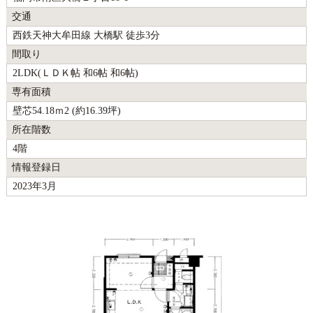
交通
西鉄天神大牟田線 大橋駅 徒歩3分
間取り
2LDK(ＬＤＫ帖 和6帖 和6帖)
専有面積
壁芯54.18ｍ2 (約16.39坪)
所在階数
4階
情報登録日
2023年3月