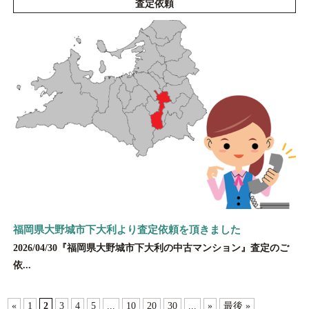
査定依頼
福岡県大野城市下大利より査定依頼を頂きました
2026/04/30『福岡県大野城市下大利の中古マンション』査定のご
依...
«
1
2
3
4
5
...
10
20
30
...
»
最後 »